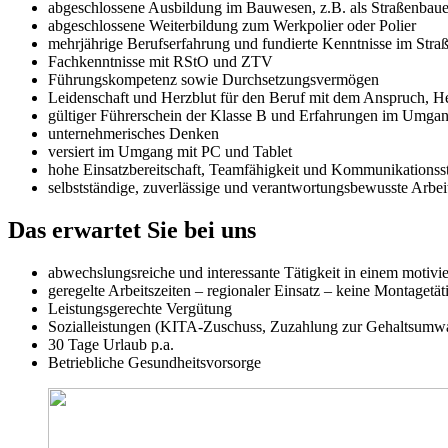
abgeschlossene Ausbildung im Bauwesen, z.B. als Straßenbauer,
abgeschlossene Weiterbildung zum Werkpolier oder Polier
mehrjährige Berufserfahrung und fundierte Kenntnisse im Straße
Fachkenntnisse mit RStO und ZTV
Führungskompetenz sowie Durchsetzungsvermögen
Leidenschaft und Herzblut für den Beruf mit dem Anspruch, He
gültiger Führerschein der Klasse B und Erfahrungen im Umga
unternehmerisches Denken
versiert im Umgang mit PC und Tablet
hohe Einsatzbereitschaft, Teamfähigkeit und Kommunikationss
selbstständige, zuverlässige und verantwortungsbewusste Arbei
Das erwartet Sie
bei uns
abwechslungsreiche und interessante Tätigkeit in einem motivi
geregelte Arbeitszeiten – regionaler Einsatz – keine Montagetät
Leistungsgerechte Vergütung
Sozialleistungen (KITA-Zuschuss, Zuzahlung zur Gehaltsum
30 Tage Urlaub p.a.
Betriebliche Gesundheitsvorsorge