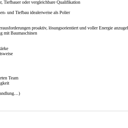
 Tiefbauer oder vergleichbare Qualifikation
n- und Tiefbau idealerweise als Polier
rausforderungen proaktiv, lösungsorientiert und voller Energie anzuge
ng mit Baumaschinen
tärke
tsweise
erten Team
igkeit
wandlung…)